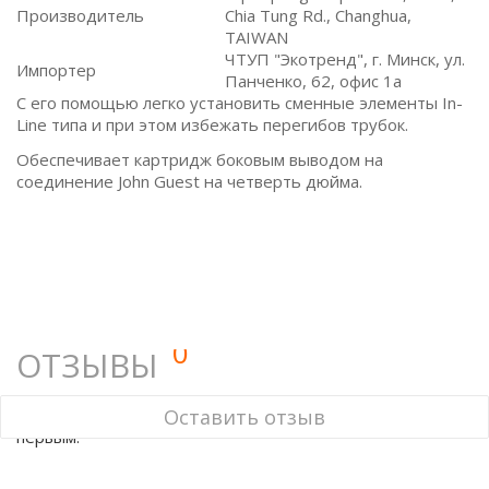
Производитель
Chia Tung Rd., Changhua,
TAIWAN
ЧТУП "Экотренд", г. Минск, ул.
Импортер
Панченко, 62, офис 1а
С его помощью легко установить сменные элементы In-
Line типа и при этом избежать перегибов трубок.
Обеспечивает картридж боковым выводом на
соединение John Guest на четверть дюйма.
0
ОТЗЫВЫ
У этого товара нет ни одного отзыва. Вы можете стать
Оставить отзыв
первым.