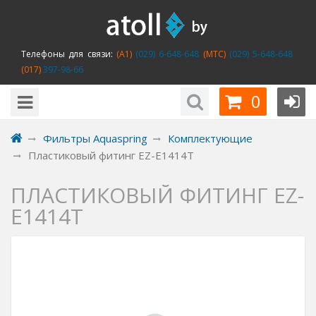
Телефоны для связи:
(A1)
(029) 6-648-648
(MTC)
(029) 5-648-648
(017)
397-98-66
0
Фильтры Aquaspring
Комплектующие
Пластиковый фитинг EZ-E1414T
ПЛАСТИКОВЫЙ ФИТИНГ EZ-
E1414T