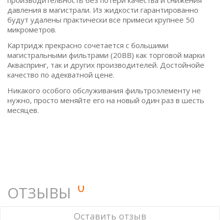
производительность без потери качества и снижения
давления в магистрали. Из жидкости гарантированно
будут удалены практически все примеси крупнее 50
микрометров.
Картридж прекрасно сочетается с большими
магистральными фильтрами (20ВВ) как торговой марки
Акваспринг, так и других производителей. Достойнойе
качество по адекватной цене.
Никакого особого обслуживания фильтроэлементу не
нужно, просто меняйте его на новый один раз в шесть
месяцев.
0
ОТЗЫВЫ
У этого товара нет ни одного отзыва. Вы можете стать
Оставить отзыв