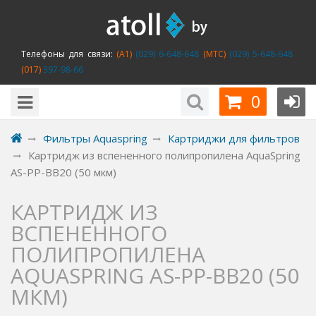
Телефоны для связи:
(A1)
(029) 6-648-648
(MTC)
(029) 5-648-648
(017)
397-98-66
0
Фильтры Aquaspring
Картриджи для фильтров
Картридж из вспененного полипропилена AquaSpring
AS-PP-BB20 (50 мкм)
КАРТРИДЖ ИЗ
ВСПЕНЕННОГО
ПОЛИПРОПИЛЕНА
AQUASPRING AS-PP-BB20 (50
МКМ)