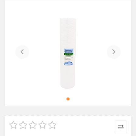
Previous
Next