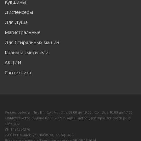
Кувшины
Диспенсеры
Для Душа
Магистральные
Для Стиральных машин
Краны и смесители
АКЦИИ
Сантехника
Режим работы: Пн , Вт , Ср , Чт , Пт c 09:00 до 19:00 ; Сб , Вс c 10:00 до 17:00
Свидетельство выдано 02.11.2009 г. Администрацией Фрунзенского р-на
г.Минска
УНП 191254276
220019 г.Минск, ул. Лобанка, 77, оф. 405
Дата регистрации в Торговом реестре РБ: 25.06.2014