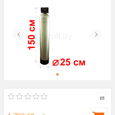
Previous
Next