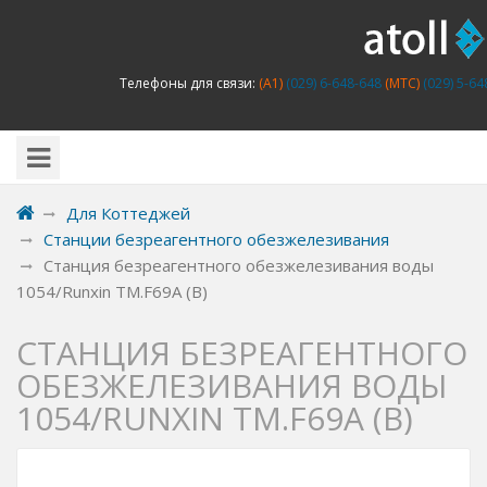
Телефоны для связи:
(A1)
(029) 6-648-648
(MTC)
(029) 5-64
Для Коттеджей
Станции безреагентного обезжелезивания
Станция безреагентного обезжелезивания воды
1054/Runxin TM.F69A (B)
СТАНЦИЯ БЕЗРЕАГЕНТНОГО
ОБЕЗЖЕЛЕЗИВАНИЯ ВОДЫ
1054/RUNXIN TM.F69A (B)