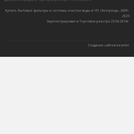
Купить бытовые фильтры и системы очистки воды в ЧП «Экотренд», 2009–
20
25
Зарегистрирован в Торговом реестре 25.06.2014г.
Создание сайтов beseller