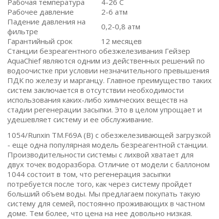
Рабочая температура
4-26 С
Рабочее давление
2-6 атм
Падение давления на
0,2-0,8 атм
фильтре
Гарантийный срок
12 месяцев
Станции безреагентного обезжелезивания Гейзер
AquaChief являются одним из действенных решений по
водоочистке при условии незначительного превышения
ПДК по железу и марганцу. Главное преимущество таких
систем заключается в отсутствии необходимости
использования каких-либо химических веществ на
стадии регенерации засыпки. Это в целом упрощает и
удешевляет систему и ее обслуживание.
1054/Runxin TM.F69A (B) с обезжелезивающей загрузкой
- еще одна популярная модель безреагентной станции.
Производительности системы с лихвой хватает для
двух точек водоразбора. Отличие от модели с баллоном
1044 состоит в том, что регенерация засыпки
потребуется после того, как через систему пройдет
больший объем воды. Мы предлагаем покупать такую
систему для семей, постоянно проживающих в частном
доме. Тем более, что цена на нее довольно низкая.