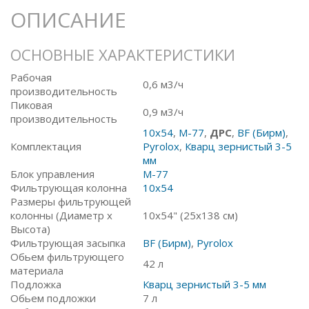
ОПИСАНИЕ
ОСНОВНЫЕ ХАРАКТЕРИСТИКИ
Рабочая
0,6 м3/ч
производительность
Пиковая
0,9 м3/ч
производительность
10x54
,
M-77
,
ДРС
,
BF (Бирм)
,
Комплектация
Pyrolox
,
Кварц зернистый 3-5
мм
Блок управления
M-77
Фильтрующая колонна
10x54
Размеры фильтрующей
колонны (Диаметр х
10х54" (25х138 см)
Высота)
Фильтрующая засыпка
BF (Бирм)
,
Pyrolox
Обьем фильтрующего
42 л
материала
Подложка
Кварц зернистый 3-5 мм
Обьем подложки
7 л