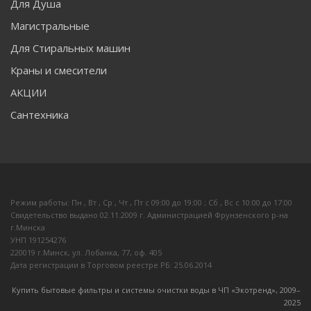
Для Душа
Магистральные
Для Стиральных машин
Краны и смесители
АКЦИИ
Сантехника
Режим работы: Пн , Вт , Ср , Чт , Пт c 09:00 до 19:00 ; Сб , Вс c 10:00 до 17:00
Свидетельство выдано 02.11.2009 г. Администрацией Фрунзенского р-на
г.Минска
УНП 191254276
220019 г.Минск, ул. Лобанка, 77, оф. 405
Дата регистрации в Торговом реестре РБ: 25.06.2014
Купить бытовые фильтры и системы очистки воды в ЧП «Экотренд», 2009–
20
25