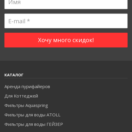
Помните, именно от вас зависит здоровье и
благополучие вас, всех членов вашей семьи, а также тех
существ, которые находятся под вашей
ответственностью. Поэтому, рекомендуем вам
использовать
фильтры для очистки жесткой
КАТАЛОГ
хлорированной воды.
Аренда пурифайеров
Для Коттеджей
Фильтры Aquaspring
Фильтры для воды ATOLL
Фильтры для воды ГЕЙЗЕР