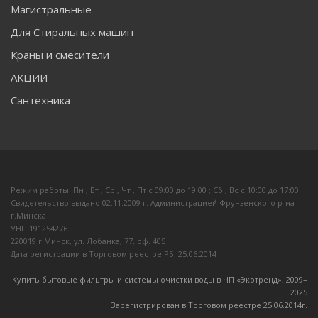
Магистральные
Для Стиральных машин
Краны и смесители
АКЦИИ
Сантехника
Режим работы: Пн , Вт , Ср , Чт , Пт c 09:00 до 19:00 ; Сб , Вс c 10:00 до 17:00
Свидетельство выдано 02.11.2009 г. Администрацией Фрунзенского р-на
г.Минска
УНП 191254276
220019 г.Минск, ул. Лобанка, 77, оф. 405
Дата регистрации в Торговом реестре РБ: 25.06.2014
Купить бытовые фильтры и системы очистки воды в ЧП «Экотренд», 2009–
20
25
Зарегистрирован в Торговом реестре 25.06.2014г.