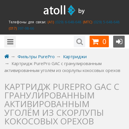
Телефоны для связи:
(A1)
(029) 6-648-648
(MTC)
(029) 5-648-648
(017)
397-98-66
0
Фильтры PurePro
Картриджи
Картридж PurePro GAC с гранулированным
активированным уголём из скорлупы кокосовых орехов
КАРТРИДЖ PUREPRO GAC С
ГРАНУЛИРОВАННЫМ
АКТИВИРОВАННЫМ
УГОЛЁМ ИЗ СКОРЛУПЫ
КОКОСОВЫХ ОРЕХОВ