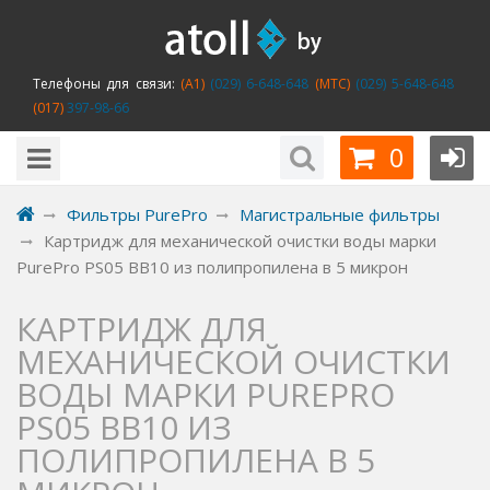
Телефоны для связи:
(A1)
(029) 6-648-648
(MTC)
(029) 5-648-648
(017)
397-98-66
0
Фильтры PurePro
Магистральные фильтры
Картридж для механической очистки воды марки
PurePro PS05 BB10 из полипропилена в 5 микрон
КАРТРИДЖ ДЛЯ
МЕХАНИЧЕСКОЙ ОЧИСТКИ
ВОДЫ МАРКИ PUREPRO
PS05 BB10 ИЗ
ПОЛИПРОПИЛЕНА В 5