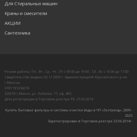
Для Стиральных машин
Краны и смесители
АКЦИИ
Сантехника
Режим работы: Пн , Вт , Ср , Чт , Пт c 09:00 до 19:00 ; Сб , Вс c 10:00 до 17:00
Свидетельство выдано 02.11.2009 г. Администрацией Фрунзенского р-на
г.Минска
УНП 191254276
220019 г.Минск, ул. Лобанка, 77, оф. 405
Дата регистрации в Торговом реестре РБ: 25.06.2014
Купить бытовые фильтры и системы очистки воды в ЧП «Экотренд», 2009–
20
25
Зарегистрирован в Торговом реестре 25.06.2014г.