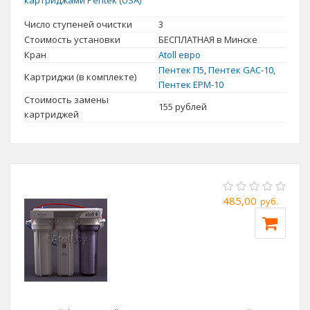
помощью
фильтров для очистки воды
, которые были
Число ступеней очистки
3
разработаны специально для получения питьевой воды без
Стоимость установки
БЕСПЛАТНАЯ в Минске
вредных примесей, чтобы позволить человеку
пользоваться
Кран
Atoll евро
чистой водой и беречь свое здоровье
.
Пентек П5
,
Пентек GAC-10
,
Картриджи (в комплекте)
Пентек EPM-10
Стоимость замены
155
рублей
картриджей
485,00
руб.