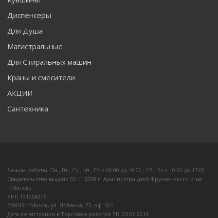
Диспенсеры
Для Душа
Магистральные
Для Стиральных машин
Краны и смесители
АКЦИИ
Сантехника
Режим работы: Пн , Вт , Ср , Чт , Пт c 09:00 до 19:00 ; Сб , Вс c 10:00 до 17:00
Свидетельство выдано 02.11.2009 г. Администрацией Фрунзенского р-на
г.Минска
УНП 191254276
220019 г.Минск, ул. Лобанка, 77, оф. 405
Дата регистрации в Торговом реестре РБ: 25.06.2014