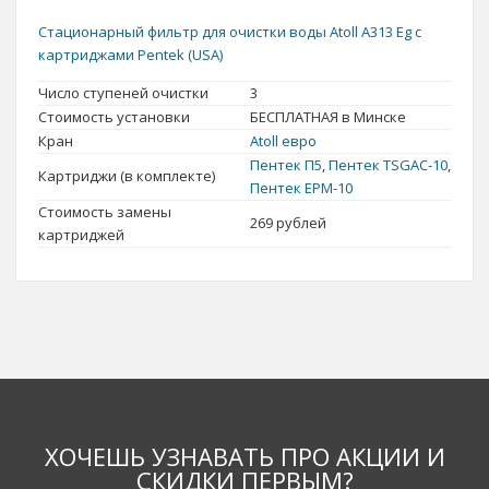
минском рынке в большом ассортименте. Для не очень
Стационарный фильтр для очистки воды Atoll А313 Eg с
загрязненной воды можно использовать
фильтры-кувшины
и
картриджами Pentek (USA)
фильтры рядом с мойкой
. Если качество воды оставляет желать
Число ступеней очистки
3
лучшего, Вам подойдут
проточные фильтры для воды
, которые
Стоимость установки
БЕСПЛАТНАЯ в Минске
удаляют механические загрязнения, хлор, значительно
Кран
Atoll евро
улучшают вкус и цвет воды. Проточные фильтры для воды - это
Пентек П5
,
Пентек TSGAC-10
,
Картриджи (в комплекте)
универсальное решение всех проблем. Возможность
Пентек EPM-10
комбинировать фильтрующие картриджи, позволяет сделать
Стоимость замены
269
рублей
систему максимально эффективной. Установив такой фильтр,
картриджей
Вы обеспечите всю свою семью чистой питьевой водой.
ХОЧЕШЬ УЗНАВАТЬ ПРО АКЦИИ И
СКИДКИ ПЕРВЫМ?