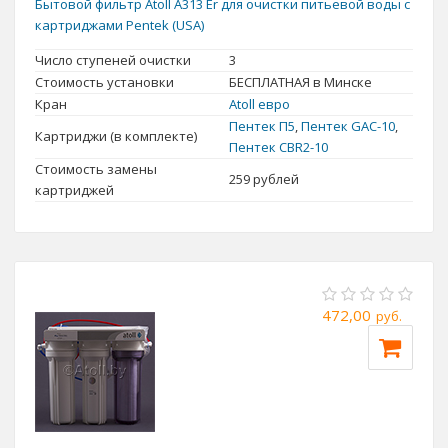
Бытовой фильтр Atoll A313 Er для очистки питьевой воды с
картриджами Pentek (USA)
Число ступеней очистки
3
Стоимость установки
БЕСПЛАТНАЯ в Минске
Кран
Atoll евро
Пентек П5
,
Пентек GAC-10
,
Картриджи (в комплекте)
Пентек CBR2-10
Стоимость замены
259
рублей
Грязная вода - это не обязательно вода непонятного цвета,
картриджей
вкуса и запаха. В этом и опасность.
В прозрачной жидкости
может таиться опасность
, не видимая человеческому глазу.
Соли жесткости, нитраты, свинец, вирусы и бактерии в стакане
не увидишь. Вот и получается, что отвратительная на вкус и
запах вода, может оказаться намного безопасней, чем
472,00
руб.
бесцветная безвкусная вода. То, что мы не видим, не уйдет от
фильтра для очистки воды. Многоступенчатые системы удаляют
все известные загрязнения, делая воду на самом деле чистой и
безопасной.
Фильтры для очистки воды
сегодня представлены на