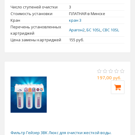
постоянно пить неочищенную воду и ежедневно отравлять
Число ступеней очистки
3
Стоимость установки
ПЛАТНАЯ в Минске
организм, то это приводит к острым и хроническим
Кран
кран 3
заболеваниям. Чтобы этого избежать, пейте воду, прошедшую
Перечень установленных
очистку
бытовыми фильтрами для воды
.
Арагон2
,
БС 10SL
,
СВС 10SL
картриджей
Цена замены картриджей
155
руб.
197,00
руб.
Фильтр Гейзер 3ВК Люкс для очистки жесткой воды.