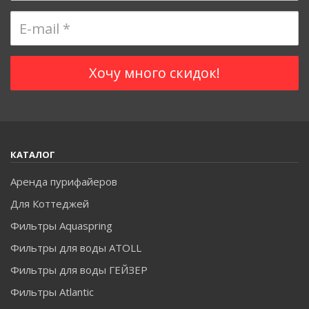
отфильтрованную воду использовать и для косметических
целей.
КАТАЛОГ
Аренда пурифайеров
Для Коттеджей
Фильтры Aquaspring
Фильтры для воды ATOLL
С помощью
бытового фильтра
для очистки воды можно
Фильтры для воды ГЕЙЗЕР
сделать натуральные средства для ухода за кожей и волосами.
Фильтры Atlantic
Самое простое - это просто заморозить кубики и протирать