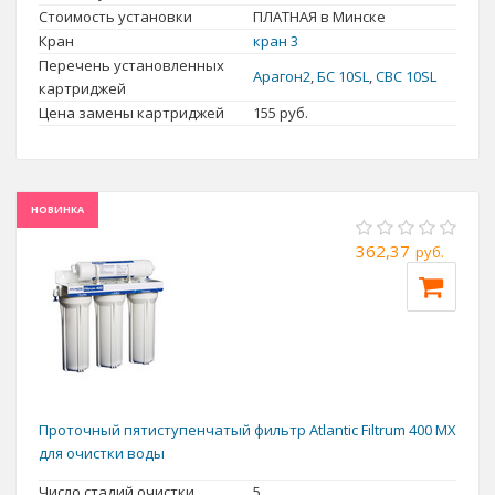
Стоимость установки
ПЛАТНАЯ в Минске
Кран
кран 3
Перечень установленных
Арагон2
,
БС 10SL
,
СВС 10SL
картриджей
Цена замены картриджей
155
руб.
НОВИНКА
362,37
руб.
Водопроводная вода - это смесь Н2О с большим количеством
других элементов, в том числе бактерий. Поэтому она и
действует на тело по-разному. Вода может быть жесткая, с
Проточный пятиступенчатый фильтр Atlantic Filtrum 400 MX
для очистки воды
повышенным содержанием железа, с большой концентрацией
хлора, а может сочетать в себе все и сразу. В то время как
Число стадий очистки
5