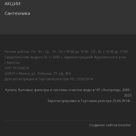
АКЦИИ
Сантехника
Режим работы: Пн , Вт , Ср , Чт , Пт c 09:00 до 19:00 ; Сб , Вс c 10:00 до 17:00
Свидетельство выдано 02.11.2009 г. Администрацией Фрунзенского р-на
г.Минска
УНП 191254276
220019 г.Минск, ул. Лобанка, 77, оф. 405
Дата регистрации в Торговом реестре РБ: 25.06.2014
Купить бытовые фильтры и системы очистки воды в ЧП «Экотренд», 2009–
20
25
Зарегистрирован в Торговом реестре 25.06.2014г.
Создание сайтов beseller