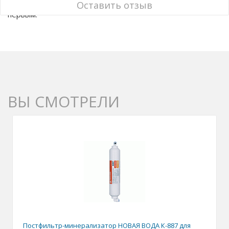
У этого товара нет ни одного отзыва. Вы можете стать
Оставить отзыв
первым.
ВЫ СМОТРЕЛИ
Постфильтр-минерализатор НОВАЯ ВОДА К-887 для