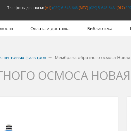
Телефоны для связи:
(A1)
(029) 6-648-648
(MTC)
(029) 5-648-648
(017)
397
вости
Оплата и доставка
Библиотека
я питьевых фильтров
Мембрана обратного осмоса Новая 
НОГО ОСМОСА НОВАЯ 