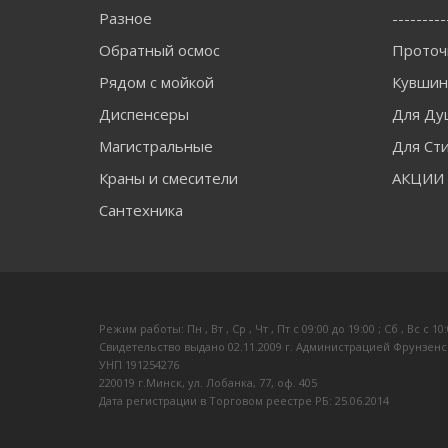
Разное
---------
Обратный осмос
Проточ
Рядом с мойкой
Кувши
Диспенсеры
Для Ду
Магистральные
Для Ст
Краны и смесители
АКЦИИ
Сантехника
Режим работы: Пн , Вт , Ср , Чт , Пт c 09:00 до 19:00 ; Сб , Вс c 10
Свидетельство выдано 02.11.2009 г. Администрацией Фрунзенс
УНП 191254276
220019 г.Минск, ул. Лобанка, 77, оф. 405
Дата регистрации в Торговом реестре РБ: 25.06.2014