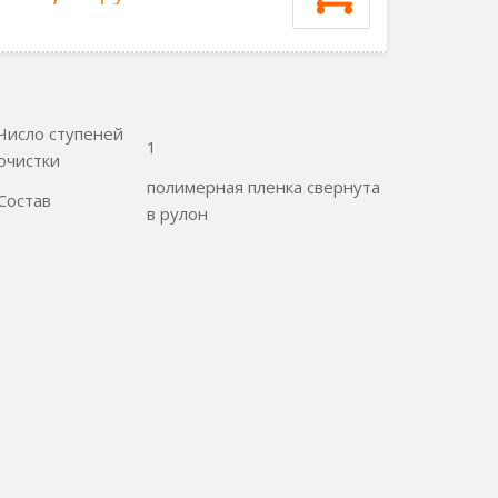
Число ступеней
1
очистки
полимерная пленка свернута
Состав
в рулон