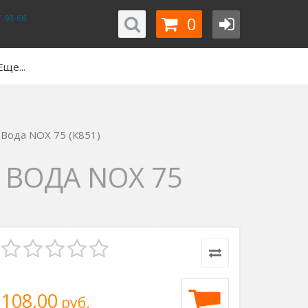
0
-98-66
Еще...
Вода NOX 75 (К851)
ВОДА NOX 75
108,00
руб.