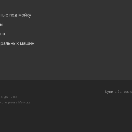
-------------------
ные под мойку
ны
ша
иральных машин
Купить бытовые
:00 до 17:00
кого р-на г.Минска