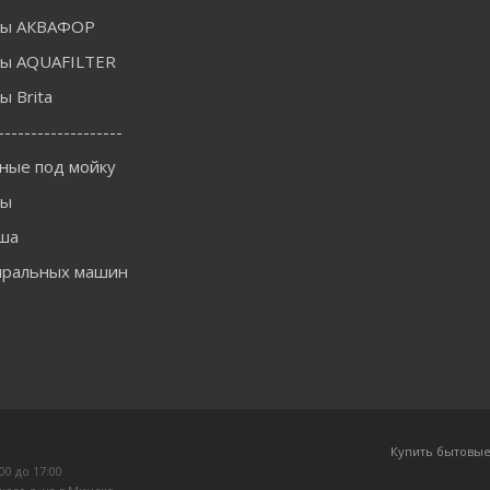
ры АКВАФОР
ы AQUAFILTER
 Brita
-------------------
ные под мойку
ны
ша
иральных машин
Купить бытовые
:00 до 17:00