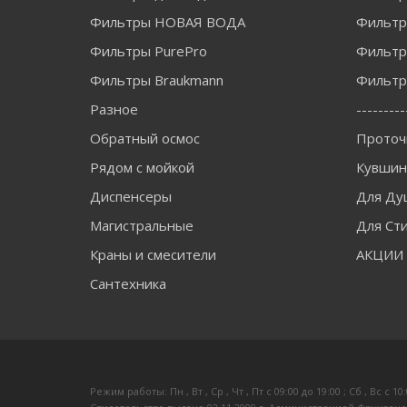
Фильтры НОВАЯ ВОДА
Фильт
Фильтры PurePro
Фильтр
Фильтры Braukmann
Фильтры
Разное
---------
Обратный осмос
Проточ
Рядом с мойкой
Кувши
Диспенсеры
Для Ду
Магистральные
Для Ст
Краны и смесители
АКЦИИ
Сантехника
Режим работы: Пн , Вт , Ср , Чт , Пт c 09:00 до 19:00 ; Сб , Вс c 10