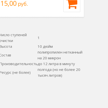
15,00
руб.
Число ступеней
1
очистки
Высота
10 дюйм
полипропилен нетканный
Состав
на 20 микрон
Производительность
до 12 литра в минуту
полгода (но не более 20
Ресурс (не более)
тысяч литров)