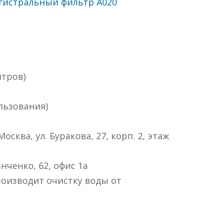
гистральный фильтр A020
итров)
льзования)
Москва, ул. Буракова, 27, корп. 2, этаж
анченко, 62, офис 1а
оизводит очистку воды от