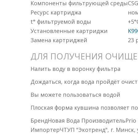
Компоненты фильтрующей среды
CSG
Ресурс картриджа
ном
t° фильтруемой воды
+5°
Установленные картриджи
K99
Замена картриджей
23
р
ДЛЯ ПОЛУЧЕНИЯ ОЧИЩЕ
Налить воду в воронку фильтра
Дождаться, когда вода пройдёт очис
Вы можете пользоваться водой
Плоская форма кувшина позволяет по
БрендНовая Вода ПроизводительPrio Нов
ИмпортерЧТУП "Экотренд", г. Минск, у