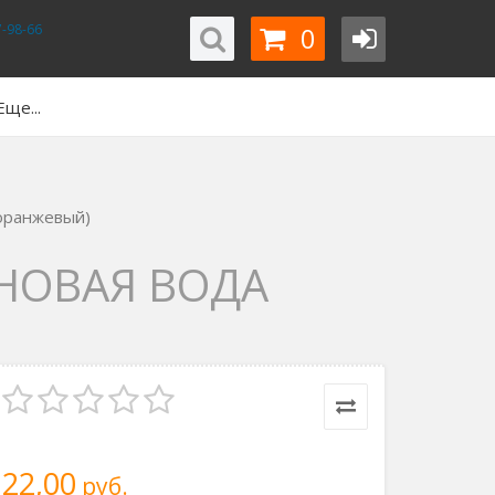
0
-98-66
Еще...
оранжевый)
НОВАЯ ВОДА
22,00
руб.