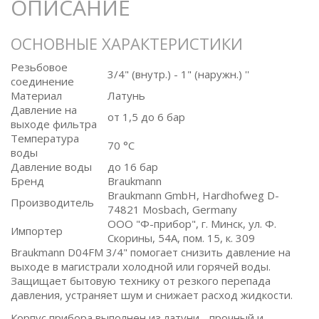
ОПИСАНИЕ
ОСНОВНЫЕ ХАРАКТЕРИСТИКИ
Резьбовое
3/4" (внутр.) - 1" (наружн.) ''
соединение
Материал
Латунь
Давление на
от 1,5 до 6 бар
выходе фильтра
Температура
70 °C
воды
Давление воды
до 16 бар
Бренд
Braukmann
Braukmann GmbH, Hardhofweg D-
Производитель
74821 Mosbach, Germany
ООО "Ф-прибор", г. Минск, ул. Ф.
Импортер
Скорины, 54А, пом. 15, к. 309
Braukmann D04FM 3/4" помогает снизить давление на
выходе в магистрали холодной или горячей воды.
Защищает бытовую технику от резкого перепада
давления, устраняет шум и снижает расход жидкости.
Корпус прибора выполнен из латуни - прочный и