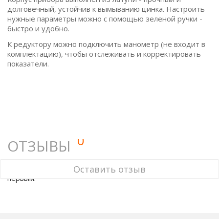
долговечный, устойчив к вымыванию цинка. Настроить
нужные параметры можно с помощью зеленой ручки -
быстро и удобно.
К редуктору можно подключить манометр (не входит в
комплектацию), чтобы отслеживать и корректировать
показатели.
0
ОТЗЫВЫ
У этого товара нет ни одного отзыва. Вы можете стать
Оставить отзыв
первым.