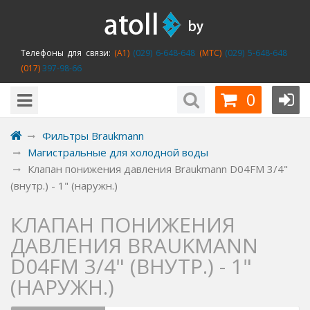
Телефоны для связи:
(A1)
(029) 6-648-648
(MTC)
(029) 5-648-648
(017)
397-98-66
0
Фильтры Braukmann
Магистральные для холодной воды
Клапан понижения давления Braukmann D04FM 3/4"
(внутр.) - 1" (наружн.)
КЛАПАН ПОНИЖЕНИЯ
ДАВЛЕНИЯ BRAUKMANN
D04FM 3/4" (ВНУТР.) - 1"
(НАРУЖН.)