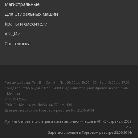
Магистральные
Для Стиральных машин
Краны и смесители
АКЦИИ
Сантехника
Режим работы: Пн , Вт , Ср , Чт , Пт c 09:00 до 19:00 ; Сб , Вс c 10:00 до 17:00
Свидетельство выдано 02.11.2009 г. Администрацией Фрунзенского р-на
г.Минска
УНП 191254276
220019 г.Минск, ул. Лобанка, 77, оф. 405
Дата регистрации в Торговом реестре РБ: 25.06.2014
Купить бытовые фильтры и системы очистки воды в ЧП «Экотренд», 2009–
20
25
Зарегистрирован в Торговом реестре 25.06.2014г.