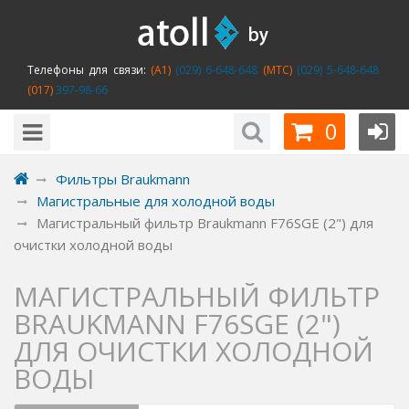
Телефоны для связи:
(A1)
(029) 6-648-648
(MTC)
(029) 5-648-648
(017)
397-98-66
0
Фильтры Braukmann
Магистральные для холодной воды
Магистральный фильтр Braukmann F76SGE (2") для
очистки холодной воды
МАГИСТРАЛЬНЫЙ ФИЛЬТР
BRAUKMANN F76SGE (2")
ДЛЯ ОЧИСТКИ ХОЛОДНОЙ
ВОДЫ