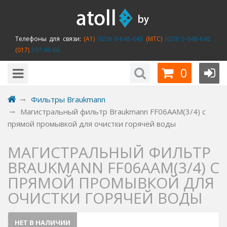
Телефоны для связи:
(A1)
(029) 6-648-648
(MTC)
(029) 5-648-648
(017)
397-98-66
0
Фильтры Braukmann
Магистральный фильтр Braukmann FF06AAM(3/4) с
прямой промывкой для очистки горячей воды
МАГИСТРАЛЬНЫЙ ФИЛЬТР
BRAUKMANN FF06AAM(3/4) С
ПРЯМОЙ ПРОМЫВКОЙ ДЛЯ
ОЧИСТКИ ГОРЯЧЕЙ ВОДЫ
НЕТ В НАЛИЧИИ