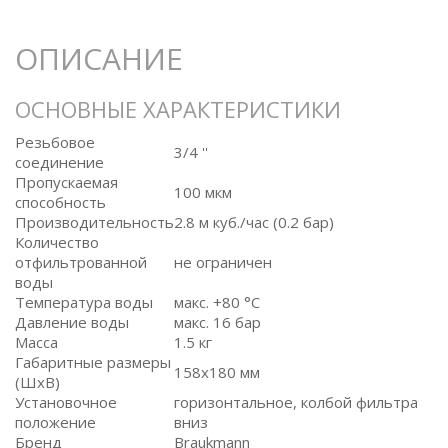
ОПИСАНИЕ
ОСНОВНЫЕ ХАРАКТЕРИСТИКИ
Резьбовое
3/4 ''
соединение
Пропускаемая
100 мкм
способность
Производительность
2.8 м куб./час (0.2 бар)
Количество
отфильтрованной
не ограничен
воды
Температура воды
макс. +80 °C
Давление воды
макс. 16 бар
Масса
1.5 кг
Габаритные размеры
158x180 мм
(ШxВ)
Установочное
горизонтальное, колбой фильтра
положение
вниз
Бренд
Braukmann