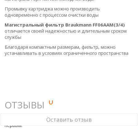
Промывку картриджа можно производить
одновременно с процессом очистки воды
Магистральный фильтр Braukmann FF06AAM(3/4)
отличается своей надежностью и длительным сроком
службы
Благодаря компактным размерам, фильтр, можно
устанавливать в условиях ограниченного пространства
0
ОТЗЫВЫ
У этого товара нет ни одного отзыва. Вы можете стать
Оставить отзыв
первым.