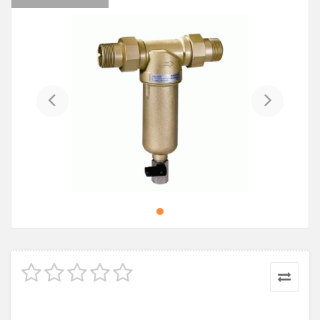
Previous
Next