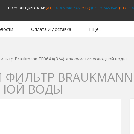
Телефоны для связи:
(A1)
(029) 6-648-648
(MTC)
(029) 5-648-648
(017)
397
вости
Оплата и доставка
Еще...
ильтр Braukmann FF06AA(3/4) для очистки холодной воды
ФИЛЬТР BRAUKMANN F
НОЙ ВОДЫ