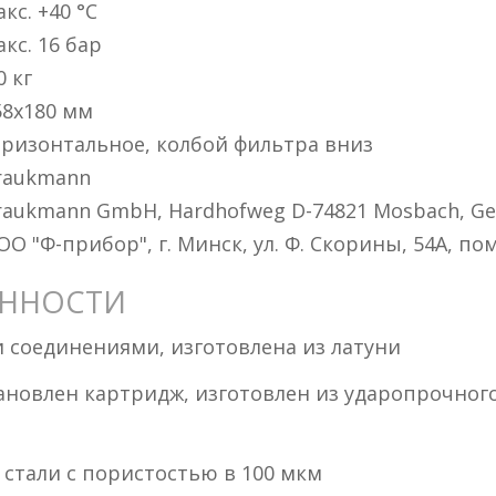
кс. +40 °C
акс. 16 бар
0 кг
58x180 мм
оризонтальное, колбой фильтра вниз
raukmann
raukmann GmbH, Hardhofweg D-74821 Mosbach, G
О "Ф-прибор", г. Минск, ул. Ф. Скорины, 54А, пом.
ЕННОСТИ
и соединениями, изготовлена из латуни
ановлен картридж, изготовлен из ударопрочного
стали с пористостью в 100 мкм