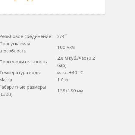
Резьбовое соединение
3/4 ''
Пропускаемая
100 мкм
способность
2.8 м куб./час (0.2
Производительность
бар)
Температура воды
макс. +40 °C
Масса
1.0 кг
Габаритные размеры
158x180 мм
(ШxВ)