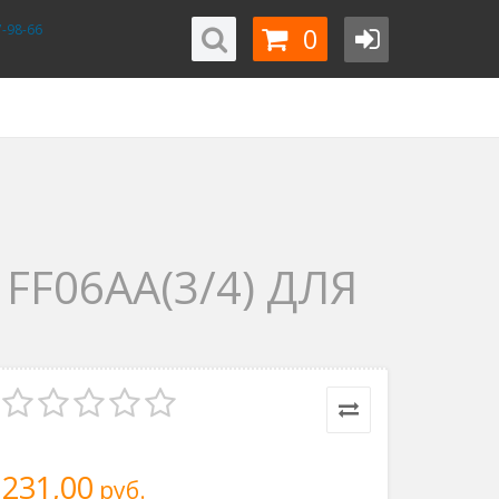
0
-98-66
F06AA(3/4) ДЛЯ
231,00
руб.