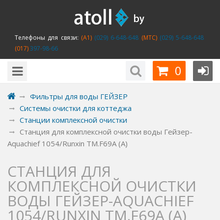
Телефоны для связи:
(A1)
(029) 6-648-648
(MTC)
(029) 5-648-648
(017)
397-98-66
0
Фильтры для воды ГЕЙЗЕР
Системы очистки для коттеджа
Станции комплексной очистки
Станция для комплексной очистки воды Гейзер-
Aquachief 1054/Runxin TM.F69A (A)
СТАНЦИЯ ДЛЯ
КОМПЛЕКСНОЙ ОЧИСТКИ
ВОДЫ ГЕЙЗЕР-AQUACHIEF
1054/RUNXIN TM.F69A (A)