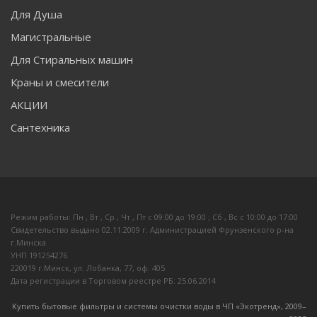
Для Душа
Магистральные
Для Стиральных машин
Краны и смесители
АКЦИИ
Сантехника
Режим работы: Пн , Вт , Ср , Чт , Пт c 09:00 до 19:00 ; Сб , Вс c 10:00 до 17:00
Свидетельство выдано 02.11.2009 г. Администрацией Фрунзенского р-на
г.Минска
УНП 191254276
220019 г.Минск, ул. Лобанка, 77, оф. 405
Дата регистрации в Торговом реестре РБ: 25.06.2014
Купить бытовые фильтры и системы очистки воды в ЧП «Экотренд», 2009–