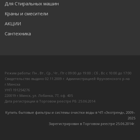
Для Стиральных машин
Краны и смесители
АКЦИИ
Сантехника
Режим работы: Пн , Вт , Ср , Чт , Пт c 09:00 до 19:00 ; Сб , Вс c 10:00 до 17:00
Свидетельство выдано 02.11.2009 г. Администрацией Фрунзенского р-на
г.Минска
УНП 191254276
220019 г.Минск, ул. Лобанка, 77, оф. 405
Дата регистрации в Торговом реестре РБ: 25.06.2014
Купить бытовые фильтры и системы очистки воды в ЧП «Экотренд», 2009–
20
25
Зарегистрирован в Торговом реестре 25.06.2014г.