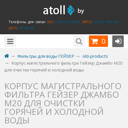
Телефоны для связи:
(A1)
(029) 6-648-648
(MTC)
(029) 5-648-648
(017)
397-98-66
0
Фильтры для воды ГЕЙЗЕР
old-products
Корпус магистрального фильтра Гейзер Джамбо М20
для очистки горячей и холодной воды
КОРПУС МАГИСТРАЛЬНОГО
ФИЛЬТРА ГЕЙЗЕР ДЖАМБО
М20 ДЛЯ ОЧИСТКИ
ГОРЯЧЕЙ И ХОЛОДНОЙ
ВОДЫ