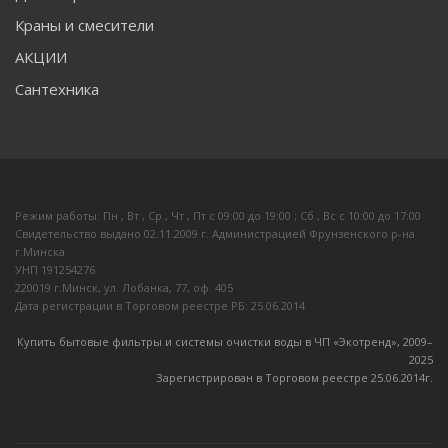
Краны и смесители
АКЦИИ
Сантехника
Режим работы: Пн , Вт , Ср , Чт , Пт c 09:00 до 19:00 ; Сб , Вс c 10:00 до 17:00
Свидетельство выдано 02.11.2009 г. Администрацией Фрунзенского р-на
г.Минска
УНП 191254276
220019 г.Минск, ул. Лобанка, 77, оф. 405
Дата регистрации в Торговом реестре РБ: 25.06.2014
Купить бытовые фильтры и системы очистки воды в ЧП «Экотренд», 2009–
20
25
Зарегистрирован в Торговом реестре 25.06.2014г.