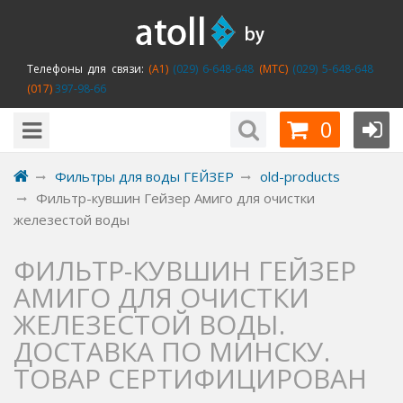
Телефоны для связи:
(A1)
(029) 6-648-648
(MTC)
(029) 5-648-648
(017)
397-98-66
0
Фильтры для воды ГЕЙЗЕР
old-products
Фильтр-кувшин Гейзер Амиго для очистки
железестой воды
ФИЛЬТР-КУВШИН ГЕЙЗЕР
АМИГО ДЛЯ ОЧИСТКИ
ЖЕЛЕЗЕСТОЙ ВОДЫ.
ДОСТАВКА ПО МИНСКУ.
ТОВАР СЕРТИФИЦИРОВАН