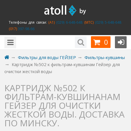
Телефоны для связи:
(A1)
(029) 6-648-648
(MTC)
(029) 5-648-648
(017)
397-98-66
0
Фильтры для воды ГЕЙЗЕР
Фильтры-кувшины
Картридж №502 к фильтрам-кувшинам Гейзер для
очистки жесткой воды
КАРТРИДЖ №502 К
ФИЛЬТРАМ-КУВШИНАНАМ
ГЕЙЗЕР ДЛЯ ОЧИСТКИ
ЖЕСТКОЙ ВОДЫ. ДОСТАВКА
ПО МИНСКУ.