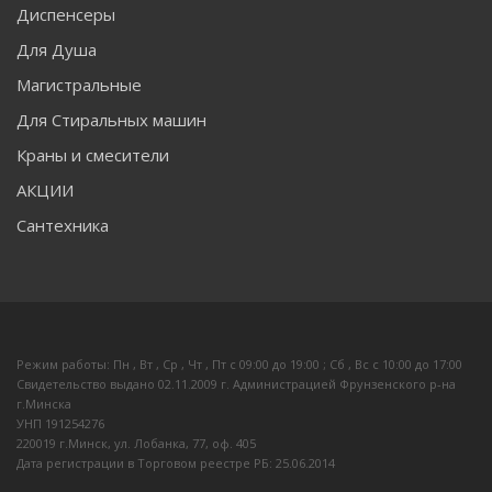
Диспенсеры
Для Душа
Магистральные
Для Стиральных машин
Краны и смесители
АКЦИИ
Сантехника
Режим работы: Пн , Вт , Ср , Чт , Пт c 09:00 до 19:00 ; Сб , Вс c 10:00 до 17:00
Свидетельство выдано 02.11.2009 г. Администрацией Фрунзенского р-на
г.Минска
УНП 191254276
220019 г.Минск, ул. Лобанка, 77, оф. 405
Дата регистрации в Торговом реестре РБ: 25.06.2014