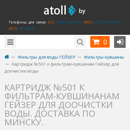
Телефоны для связи:
(A1)
(029) 6-648-648
(MTC)
(029) 5-648-648
(017)
397-98-66
0
Фильтры для воды ГЕЙЗЕР
Фильтры-кувшины
Картридж №501 к фильтрам-кувшинам Гейзер для
доочистки воды
КАРТРИДЖ №501 К
ФИЛЬТРАМ-КУВШИНАНАМ
ГЕЙЗЕР ДЛЯ ДООЧИСТКИ
ВОДЫ. ДОСТАВКА ПО
МИНСКУ.