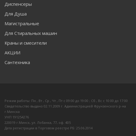
Диспенсеры
Для Душа
Магистральные
Для Стиральных машин
Краны и смесители
АКЦИИ
Сантехника
Режим работы: Пн , Вт , Ср , Чт , Пт c 09:00 до 19:00 ; Сб , Вс c 10:00 до 17:00
Свидетельство выдано 02.11.2009 г. Администрацией Фрунзенского р-на
г.Минска
УНП 191254276
220019 г.Минск, ул. Лобанка, 77, оф. 405
Дата регистрации в Торговом реестре РБ: 25.06.2014