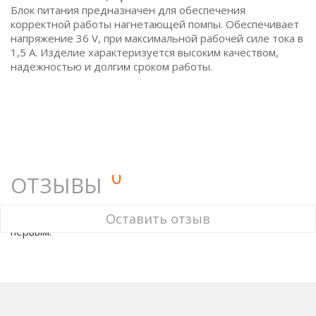
Блок питания предназначен для обеспечения
корректной работы нагнетающей помпы. Обеспечивает
напряжение 36 V, при максимальной рабочей силе тока в
1,5 А. Изделие характеризуется высоким качеством,
надежностью и долгим сроком работы.
0
ОТЗЫВЫ
У этого товара нет ни одного отзыва. Вы можете стать
Оставить отзыв
первым.