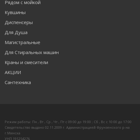
Рядом с мойкой
Кувшины
Диспенсеры
Для Душа
Магистральные
Для Стиральных машин
Краны и смесители
АКЦИИ
Сантехника
Режим работы: Пн , Вт , Ср , Чт , Пт c 09:00 до 19:00 ; Сб , Вс c 10:00 до 17:00
Свидетельство выдано 02.11.2009 г. Администрацией Фрунзенского р-на
г.Минска
УНП 191254276