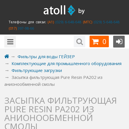
Телефоны для связи:
(A1)
(029) 6-648-648
(MTC)
(029) 5-648-648
(017)
397-98-66
0
Фильтры для воды ГЕЙЗЕР
Комплектующие для промышленного оборудования
Фильтрующие загрузки
Засыпка фильтрующая Pure Resin PA202 из
анионообменной смолы
ЗАСЫПКА ФИЛЬТРУЮЩАЯ
PURE RESIN PA202 ИЗ
АНИОНООБМЕННОЙ
СМОЛЫ