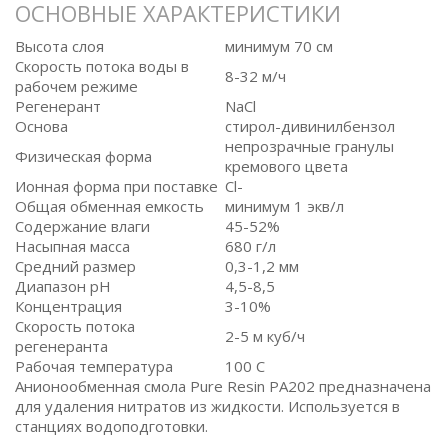
ОСНОВНЫЕ ХАРАКТЕРИСТИКИ
Высота слоя
минимум 70 см
Скорость потока воды в
8-32 м/ч
рабочем режиме
Регенерант
NaCl
Основа
стирол-дивинилбензол
непрозрачные гранулы
Физическая форма
кремового цвета
Ионная форма при поставке
Cl-
Общая обменная емкость
минимум 1 экв/л
Содержание влаги
45-52%
Насыпная масса
680 г/л
Средний размер
0,3-1,2 мм
Диапазон pH
4,5-8,5
Концентрация
3-10%
Скорость потока
2-5 м куб/ч
регенеранта
Рабочая температура
100 С
Анионообменная смола Pure Resin PA202 предназначена
для удаления нитратов из жидкости. Используется в
станциях водоподготовки.