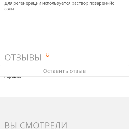
Для регенерации используется раствор повареннйо
соли.
0
ОТЗЫВЫ
У этого товара нет ни одного отзыва. Вы можете стать
Оставить отзыв
первым.
ВЫ СМОТРЕЛИ