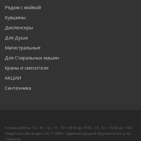
Рядом с мойкой
Кувшины
Диспенсеры
Для Душа
Магистральные
Для Стиральных машин
Краны и смесители
АКЦИИ
Сантехника
Режим работы: Пн , Вт , Ср , Чт , Пт c 09:00 до 19:00 ; Сб , Вс c 10:00 до 17:00
Свидетельство выдано 02.11.2009 г. Администрацией Фрунзенского р-на
г.Минска