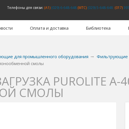
Телефоны для связи:
(A1)
(029) 6-648-648
(MTC)
(029) 5-648-648
(017)
397
вости
Оплата и доставка
Библиотека
ующие для промышленного оборудования
Фильтрующие 
нионообменной смолы
ГРУЗКА PUROLITE A-4
ОЙ СМОЛЫ