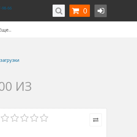
0
-98-66
Еще...
загрузки
00 ИЗ