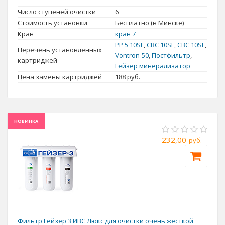
Число ступеней очистки
6
Стоимость установки
Бесплатно (в Минске)
Кран
кран 7
PP 5 10SL
,
СВС 10SL
,
СВС 10SL
,
Перечень установленных
Vontron-50
,
Постфильтр
,
картриджей
Фильтры-кувшины очень популярны в нашей стране.
Гейзер минерализатор
Цена замены картриджей
188
руб.
Они просты в использовании, легки в обслуживании,
продаются во всех универмагах. Кувшинный фильтр
«Гейзер» - отличное решение. Во-первых, можно
выбрать модель, которая будет полностью отвечать
НОВИНКА
всем вашим требованиям. Это может быть компактный и
удобный Гейзер Амиго или дизайнерский стильный
232,00
руб.
Гейзер Матисс Хром. Всего 6 вариантов для вас. Во-
вторых, можно подобрать определенный вид
картриджей (всего их 4) для той воды, которая льется у
вас из-под крана. К примеру, от солей жесткости воду
очистит модель 302 или 502 (разный типоразмер).
Фильтры-кувшины «Гейзер»
сделаны из
Фильтр Гейзер 3 ИВС Люкс для очистки очень жесткой