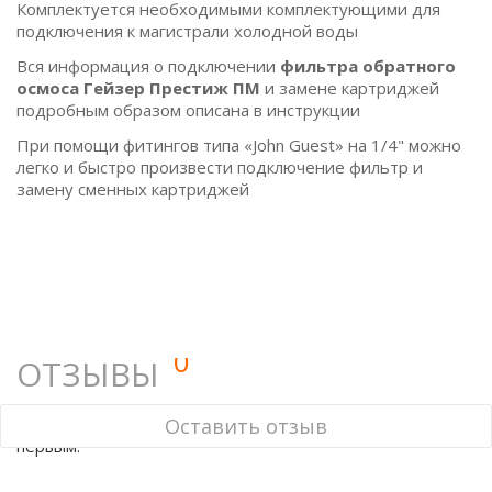
Комплектуется необходимыми комплектующими для
подключения к магистрали холодной воды
Вся информация о подключении
фильтра обратного
осмоса Гейзер Престиж ПМ
и замене картриджей
подробным образом описана в инструкции
При помощи фитингов типа «John Guest» на 1/4" можно
легко и быстро произвести подключение фильтр и
замену сменных картриджей
0
ОТЗЫВЫ
У этого товара нет ни одного отзыва. Вы можете стать
Оставить отзыв
первым.