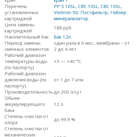
Кран
кран 7
Перечень
PP 5 10SL
,
СВС 10SL
,
СВС 10SL
,
установленных
Vontron-50
,
Постфильтр
,
Гейзер
картриджей
минерализатор
Цена замены
188
руб.
картриджей
Накопительный бак
Бак 12л
Период замены
один раза в 6 мес., мембраны – от
сменных элементов
2 до 4 лет
Рабочий диапазон
температуры воды
+5 — +40 °C
(по паспорту)
Рабочий диапазон
давления воды (по
от 1 до 7 атм.
паспорту)
Производительность
до 200 л/сут
Обьем
аккумулирующего
12 л.
бака
Степень очистки от
до 99.9 %
хлора
Степень очистки от
механических