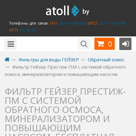
Телефоны для связи:
(A1)
(029) 6-648-648
(MTC)
(029) 5-648-648
(017)
397-98-66
0
Фильтры для воды ГЕЙЗЕР
Обратный осмос
Фильтр Гейзер Престиж-ПМ с системой обратного
осмоса, минерализатором и повышающим насосом
ФИЛЬТР ГЕЙЗЕР ПРЕСТИЖ-
ПМ С СИСТЕМОЙ
ОБРАТНОГО ОСМОСА,
МИНЕРАЛИЗАТОРОМ И
ПОВЫШАЮЩИМ