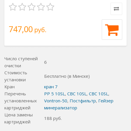
747,00
руб.
Число ступеней
6
очистки
Стоимость
Бесплатно (в Минске)
установки
Кран
кран 7
Перечень
PP 5 10SL
,
СВС 10SL
,
СВС 10SL
,
установленных
Vontron-50
,
Постфильтр
,
Гейзер
картриджей
минерализатор
Цена замены
188
руб.
картриджей