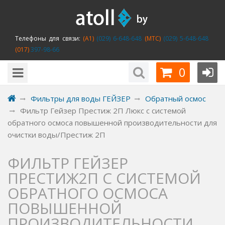
Телефоны для связи:
(A1)
(029) 6-648-648
(MTC)
(029) 5-648-648
(017)
397-98-66
0
Фильтры для воды ГЕЙЗЕР
Обратный осмос
Фильтр Гейзер Престиж 2П Люкс с системой
обратного осмоса повышенной производительности для
очистки воды/Престиж 2П
ФИЛЬТР ГЕЙЗЕР
ПРЕСТИЖ2П С СИСТЕМОЙ
ОБРАТНОГО ОСМОСА
ПОВЫШЕННОЙ
ПРОИЗВОДИТЕЛЬНОСТИ