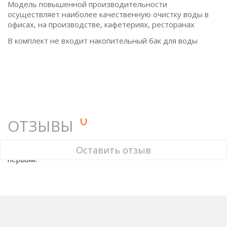
Модель повышенной производительности
осуществляет наиболее качественную очистку воды в
офисах, на производстве, кафетериях, ресторанах
В комплект не входит накопительный бак для воды
0
ОТЗЫВЫ
У этого товара нет ни одного отзыва. Вы можете стать
Оставить отзыв
первым.