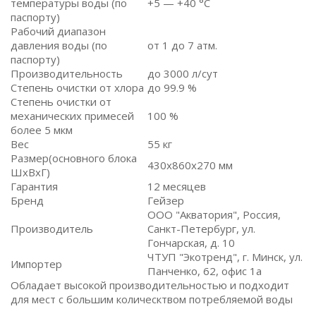
температуры воды (по
+5 — +40 °C
паспорту)
Рабочий диапазон
давления воды (по
от 1 до 7 атм.
паспорту)
Производительность
до 3000 л/сут
Степень очистки от хлора
до 99.9 %
Степень очистки от
механических примесей
100 %
более 5 мкм
Вес
55 кг
Размер(основного блока
430x860x270 мм
ШxВxГ)
Гарантия
12 месяцев
Бренд
Гейзер
ООО "Акватория", Россия,
Производитель
Санкт-Петербург, ул.
Гончарская, д. 10
ЧТУП "Экотренд", г. Минск, ул.
Импортер
Панченко, 62, офис 1а
Обладает высокой производительностью и подходит
для мест с большим колическтвом потребляемой воды