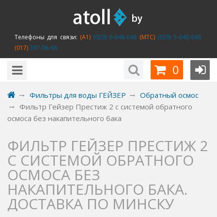
Телефоны для связи:
(A1)
(029) 6-648-648
(MTC)
(029) 5-648-648
(017)
397-98-66
0
Фильтры для воды ГЕЙЗЕР
Обратный осмос
Фильтр Гейзер Престиж 2 с системой обратного
осмоса без накапительного бака
ФИЛЬТР ГЕЙЗЕР ПРЕСТИЖ 2
С СИСТЕМОЙ ОБРАТНОГО
ОСМОСА БЕЗ
НАКАПИТЕЛЬНОГО БАКА.
ДОСТАВКА ПО МИНСКУ