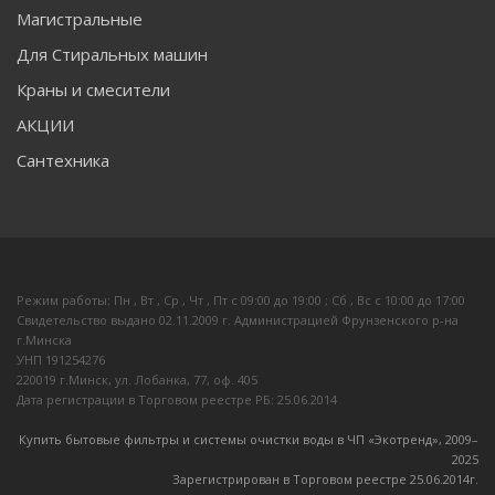
Магистральные
Для Стиральных машин
Краны и смесители
АКЦИИ
Сантехника
Режим работы: Пн , Вт , Ср , Чт , Пт c 09:00 до 19:00 ; Сб , Вс c 10:00 до 17:00
Свидетельство выдано 02.11.2009 г. Администрацией Фрунзенского р-на
г.Минска
УНП 191254276
220019 г.Минск, ул. Лобанка, 77, оф. 405
Дата регистрации в Торговом реестре РБ: 25.06.2014
Купить бытовые фильтры и системы очистки воды в ЧП «Экотренд», 2009–
20
25
Зарегистрирован в Торговом реестре 25.06.2014г.