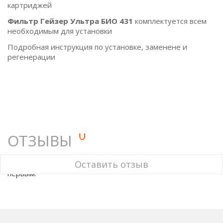
картриджей
Фильтр Гейзер Ультра БИО 431
комплектуется всем
необходимым для установки
Подробная инструкция по установке, заменене и
регенерации
0
ОТЗЫВЫ
У этого товара нет ни одного отзыва. Вы можете стать
Оставить отзыв
первым.