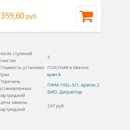
359,60
руб.
Число ступеней
3
очистки
Стоимость установки
ПЛАТНАЯ в Минске
Кран
кран 6
Перечень
ПФМ-10SL-5/1
,
Арагон 2
установленных
БИО
,
Дисраптор
картриджей
Цена замены
247
руб.
картриджей