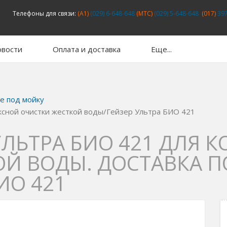
Телефоны для связи:
(A1)
(029) 6-648-648
(MTC)
(029) 5-648-648
(017)
397
вости
Оплата и доставка
Еще...
е под мойку
ксной очистки жесткой воды/Гейзер Ультра БИО 421
УЛЬТРА БИО 421 ДЛЯ
Й ВОДЫ. ДОСТАВКА П
ИО 421