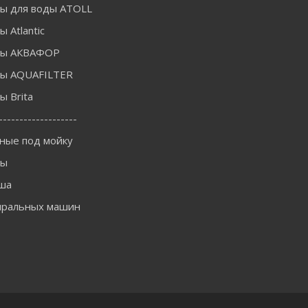
ы для воды ATOLL
 Atlantic
ры АКВАФОР
ы AQUAFILTER
 Brita
-------------------
ные под мойку
ны
ша
иральных машин