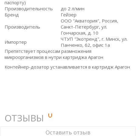
паспорту)
Производительность
до 2 л/мин
Бренд
Гейзер
ООО "Акватория", Россия,
Производитель
Санкт-Петербург, ул.
Гончарская, д. 10
ЧТУП "Экотренд", г. Минск, ул.
Импортер
Панченко, 62, офис 1а
Препятствует процессам размножения
микроорганизмов в нутри картриджа Арагон
Контейнер-дозатор устанавливается в картридж Арагон
0
ОТЗЫВЫ
У этого товара нет ни одного отзыва. Вы можете стать
Оставить отзыв