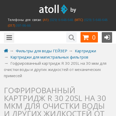
Телефоны для связи:
(A1)
(029) 6-648-648
(MTC)
(029) 5-648-648
(017)
397-98-66
0
Фильтры для воды ГЕЙЗЕР
Картриджи
Картриджи для магистральных фильтров
Гофрированный картридж R 30 20SL на 30 мкм для
очистки воды и других жидкостей от механических
примесей
ГОФРИРОВАННЫЙ
КАРТРИДЖ R 30 20SL НА 30
МКМ ДЛЯ ОЧИСТКИ ВОДЫ
И ДРУГИХ ЖИДКОСТЕЙ ОТ