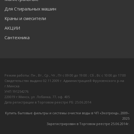
Для Стиральных машин
Краны и смесители
АКЦИИ
Сантехника
Режим работы: Пн , Вт , Ср , Чт , Пт c 09:00 до 19:00 ; Сб , Вс c 10:00 до 17:00
Свидетельство выдано 02.11.2009 г. Администрацией Фрунзенского р-на
г.Минска
УНП 191254276
220019 г.Минск, ул. Лобанка, 77, оф. 405
Дата регистрации в Торговом реестре РБ: 25.06.2014
Купить бытовые фильтры и системы очистки воды в ЧП «Экотренд», 2009–
20
25
Зарегистрирован в Торговом реестре 25.06.2014г.