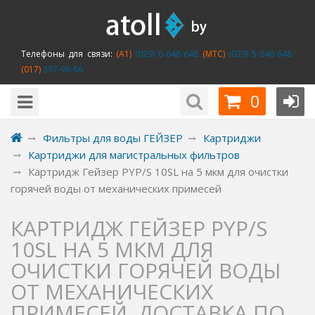
Телефоны для связи:
(A1)
(029) 6-648-648
(MTC)
(029) 5-648-648
(017)
397-98-66
0
Фильтры для воды ГЕЙЗЕР
Картриджи
Картриджи для магистральных фильтров
Картридж Гейзер PYP/S 10SL на 5 мкм для очистки
горячей воды от механических примесей
КАРТРИДЖ ГЕЙЗЕР PYP/S
10SL НА 5 МКМ ДЛЯ
ОЧИСТКИ ГОРЯЧЕЙ ВОДЫ
ОТ МЕХАНИЧЕСКИХ
ПРИМЕСЕЙ. ДОСТАВКА ПО