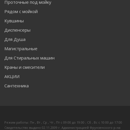
Проточные под мойку
Рядом с мойкой
Кувшины
Диспенсеры
Для Душа
Магистральные
Для Стиральных машин
Краны и смесители
АКЦИИ
Сантехника
Режим работы: Пн , Вт , Ср , Чт , Пт c 09:00 до 19:00 ; Сб , Вс c 10:00 до 17:00
Свидетельство выдано 02.11.2009 г. Администрацией Фрунзенского р-на