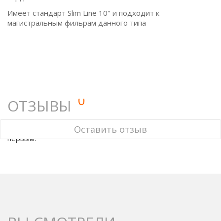
Имеет стандарт Slim Line 10" и подходит к
магистральным фильрам данного типа
0
ОТЗЫВЫ
У этого товара нет ни одного отзыва. Вы можете стать
Оставить отзыв
первым.