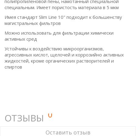
полипропиленовой пены, намотанный специальной
специальным. Имеет пористость материала в 5 мкм
Имея стандарт Slim Line 10" подходит к большенству
магистральных фильтров
Можно использовать для фильтрации химически
активных сред
Устойчивы к воэдействию микроорганизмов,
агрессивных кислот, щелочей и коррозийно активных
жидкостей, кроме органических растворителей и
спиртов
0
ОТЗЫВЫ
У этого товара нет ни одного отзыва. Вы можете стать
Оставить отзыв