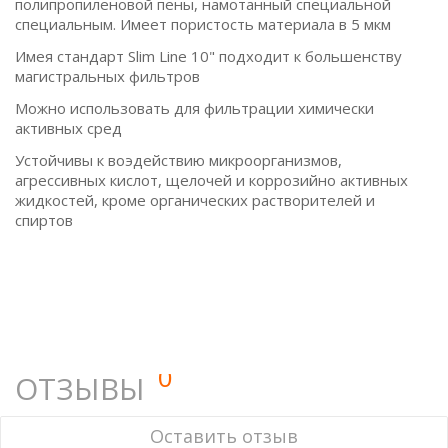
полипропиленовой пены, намотанный специальной
специальным. Имеет пористость материала в 5 мкм
Имея стандарт Slim Line 10" подходит к большенству
магистральных фильтров
Можно использовать для фильтрации химически
активных сред
Устойчивы к воэдействию микроорганизмов,
агрессивных кислот, щелочей и коррозийно активных
жидкостей, кроме органических растворителей и
спиртов
0
ОТЗЫВЫ
У этого товара нет ни одного отзыва. Вы можете стать
Оставить отзыв