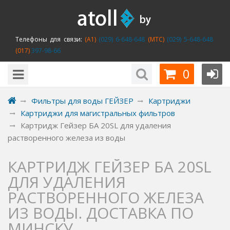
Телефоны для связи:
(A1)
(029) 6-648-648
(MTC)
(029) 5-648-648
(017)
397-98-66
0
Фильтры для воды ГЕЙЗЕР
Картриджи
Картриджи для магистральных фильтров
Картридж Гейзер БА 20SL для удаления
растворенного железа из воды
КАРТРИДЖ ГЕЙЗЕР БА 20SL
ДЛЯ УДАЛЕНИЯ
РАСТВОРЕННОГО ЖЕЛЕЗА
ИЗ ВОДЫ. ДОСТАВКА ПО
МИНСКУ