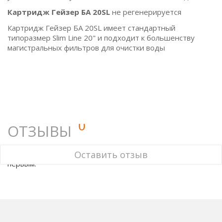
Картридж Гейзер БА 20SL
не регенерируется
Картридж Гейзер БА 20SL имеет стандартный
типоразмер Slim Line 20" и подходит к большенству
магистральных фильтров для очистки воды
0
ОТЗЫВЫ
У этого товара нет ни одного отзыва. Вы можете стать
Оставить отзыв
первым.