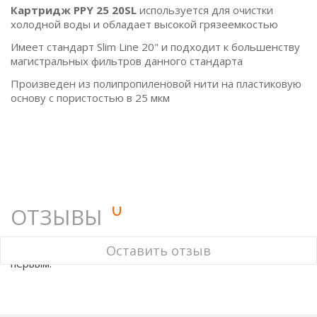
Картридж PPY 25 20SL
используется для очистки
холодной воды и обладает высокой грязеемкостью
Имеет стандарт Slim Line 20" и подходит к большенству
магистральных фильтров данного стандарта
Произведен из полипропиленовой нити на пластиковую
основу с пористостью в 25 мкм
0
ОТЗЫВЫ
У этого товара нет ни одного отзыва. Вы можете стать
Оставить отзыв
первым.