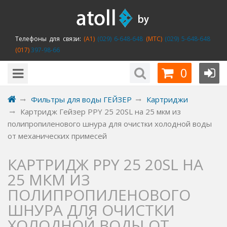
Телефоны для связи:
(A1)
(029) 6-648-648
(MTC)
(029) 5-648-648
(017)
397-98-66
0
Фильтры для воды ГЕЙЗЕР
Картриджи
Картридж Гейзер PPY 25 20SL на 25 мкм из
полипропиленового шнура для очистки холодной воды
от механических примесей
КАРТРИДЖ PPY 25 20SL НА
25 МКМ ИЗ
ПОЛИПРОПИЛЕНОВОГО
ШНУРА ДЛЯ ОЧИСТКИ
ХОЛОДНОЙ ВОДЫ ОТ