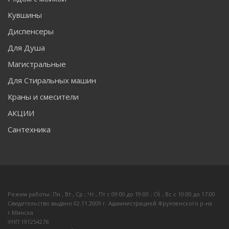
Кувшины
Диспенсеры
Для Душа
Магистральные
Для Стиральных машин
Краны и смесители
АКЦИИ
Сантехника
Режим работы: Пн , Вт , Ср , Чт , Пт c 09:00 до 19:00 ; Сб , Вс c 10:00 до 17:00
Свидетельство выдано 02.11.2009 г. Администрацией Фрунзенского р-на
г.Минска
УНП 191254276