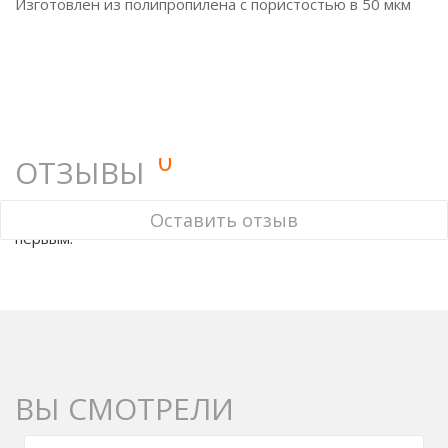
Изготовлен из полипропилена с пористостью в 50 мкм
0
ОТЗЫВЫ
У этого товара нет ни одного отзыва. Вы можете стать
Оставить отзыв
первым.
ВЫ СМОТРЕЛИ