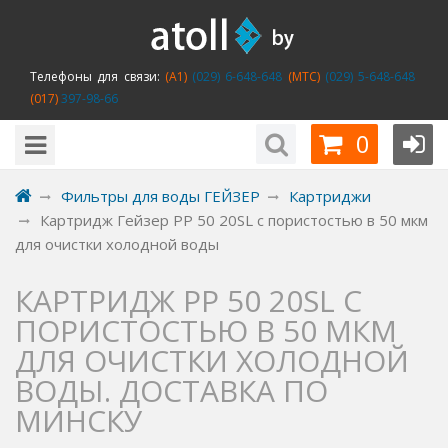
Телефоны для связи:
(A1)
(029) 6-648-648
(MTC)
(029) 5-648-648
(017)
397-98-66
0
Фильтры для воды ГЕЙЗЕР
Картриджи
Картридж Гейзер PP 50 20SL с пористостью в 50 мкм
для очистки холодной воды
КАРТРИДЖ PP 50 20SL С
ПОРИСТОСТЬЮ В 50 МКМ
ДЛЯ ОЧИСТКИ ХОЛОДНОЙ
ВОДЫ. ДОСТАВКА ПО
МИНСКУ