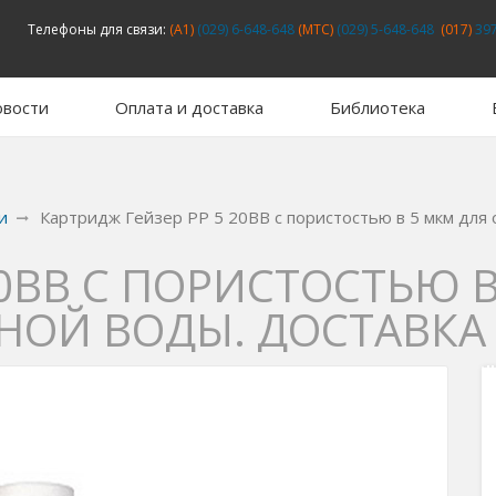
Телефоны для связи:
(A1)
(029) 6-648-648
(MTC)
(029) 5-648-648
(017)
397
вости
Оплата и доставка
Библиотека
и
Картридж Гейзер PP 5 20BB с пористостью в 5 мкм для
20BB С ПОРИСТОСТЬЮ 
НОЙ ВОДЫ. ДОСТАВКА