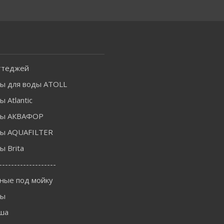
ттеджей
ы для воды ATOLL
 Atlantic
ры АКВАФОР
ы AQUAFILTER
 Brita
-------------------
ные под мойку
ны
ша