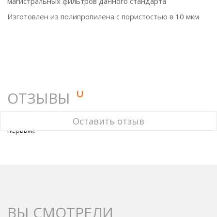
магистральных фильтров данного стандарта
Изготовлен из полипропилена с пористостью в 10 мкм
0
ОТЗЫВЫ
У этого товара нет ни одного отзыва. Вы можете стать
Оставить отзыв
первым.
ВЫ СМОТРЕЛИ