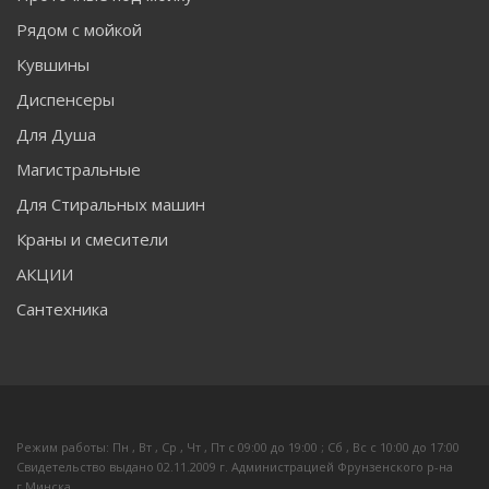
Рядом с мойкой
Кувшины
Диспенсеры
Для Душа
Магистральные
Для Стиральных машин
Краны и смесители
АКЦИИ
Сантехника
Режим работы: Пн , Вт , Ср , Чт , Пт c 09:00 до 19:00 ; Сб , Вс c 10:00 до 17:00
Свидетельство выдано 02.11.2009 г. Администрацией Фрунзенского р-на
г.Минска