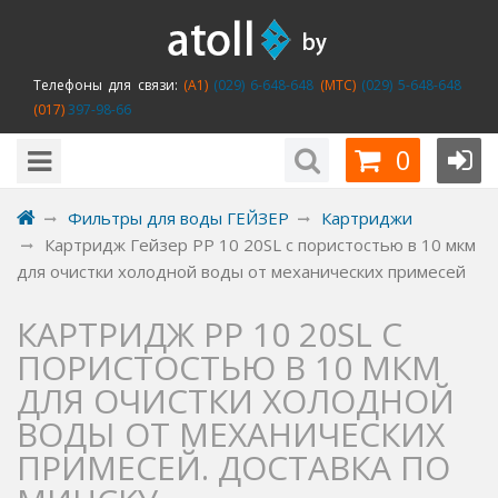
Телефоны для связи:
(A1)
(029) 6-648-648
(MTC)
(029) 5-648-648
(017)
397-98-66
0
Фильтры для воды ГЕЙЗЕР
Картриджи
Картридж Гейзер PP 10 20SL с пористостью в 10 мкм
для очистки холодной воды от механических примесей
КАРТРИДЖ PP 10 20SL С
ПОРИСТОСТЬЮ В 10 МКМ
ДЛЯ ОЧИСТКИ ХОЛОДНОЙ
ВОДЫ ОТ МЕХАНИЧЕСКИХ
ПРИМЕСЕЙ. ДОСТАВКА ПО