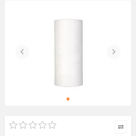
Previous
Next