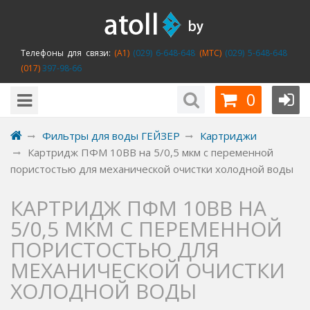
Телефоны для связи:
(A1)
(029) 6-648-648
(MTC)
(029) 5-648-648
(017)
397-98-66
0
Фильтры для воды ГЕЙЗЕР
Картриджи
Картридж ПФМ 10BB на 5/0,5 мкм с переменной
пористостью для механической очистки холодной воды
КАРТРИДЖ ПФМ 10BB НА
5/0,5 МКМ С ПЕРЕМЕННОЙ
ПОРИСТОСТЬЮ ДЛЯ
МЕХАНИЧЕСКОЙ ОЧИСТКИ
ХОЛОДНОЙ ВОДЫ