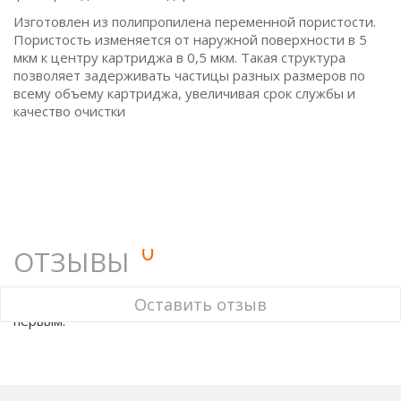
Изготовлен из полипропилена переменной пористости.
Пористость изменяется от наружной поверхности в 5
мкм к центру картриджа в 0,5 мкм. Такая структура
позволяет задерживать частицы разных размеров по
всему объему картриджа, увеличивая срок службы и
качество очистки
0
ОТЗЫВЫ
У этого товара нет ни одного отзыва. Вы можете стать
Оставить отзыв
первым.