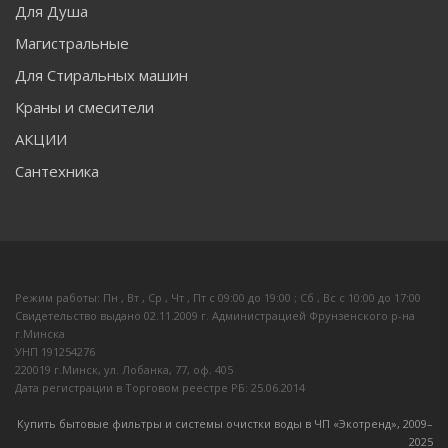
Для Душа
Магистральные
Для Стиральных машин
Краны и смесители
АКЦИИ
Сантехника
Режим работы: Пн , Вт , Ср , Чт , Пт c 09:00 до 19:00 ; Сб , Вс c 10:00 до 17:00
Свидетельство выдано 02.11.2009 г. Администрацией Фрунзенского р-на
г.Минска
УНП 191254276
220019 г.Минск, ул. Лобанка, 77, оф. 405
Дата регистрации в Торговом реестре РБ: 25.06.2014
Купить бытовые фильтры и системы очистки воды в ЧП «Экотренд», 2009–
20
25