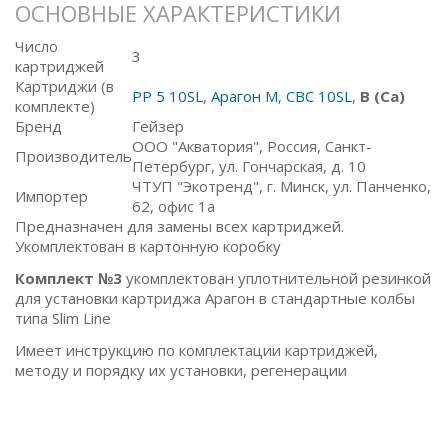
ОСНОВНЫЕ ХАРАКТЕРИСТИКИ
Число
3
картриджей
Картриджи (в
PP 5 10SL
,
Арагон М
,
СВС 10SL
,
В (Са)
комплекте)
Бренд
Гейзер
ООО "Акватория", Россия, Санкт-
Производитель
Петербург, ул. Гончарская, д. 10
ЧТУП "Экотренд", г. Минск, ул. Панченко,
Импортер
62, офис 1а
Предназначен для замены всех картриджей.
Укомплектован в картонную коробку
Комплект №3
укомплектован уплотнительной резинкой
для установки картриджа Арагон в стандартные колбы
типа Slim Line
Имеет инструкцию по комплектации картриджей,
методу и порядку их установки, регенерации