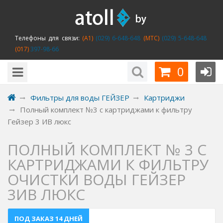
Телефоны для связи:
(A1)
(029) 6-648-648
(MTC)
(029) 5-648-648
(017)
397-98-66
0
Фильтры для воды ГЕЙЗЕР
Картриджи
Полный комплект №3 с картриджами к фильтру
Гейзер 3 ИВ люкс
ПОЛНЫЙ КОМПЛЕКТ № 3 С
КАРТРИДЖАМИ К ФИЛЬТРУ
ОЧИСТКИ ВОДЫ ГЕЙЗЕР
3ИВ ЛЮКС
ПОД ЗАКАЗ 14 ДНЕЙ