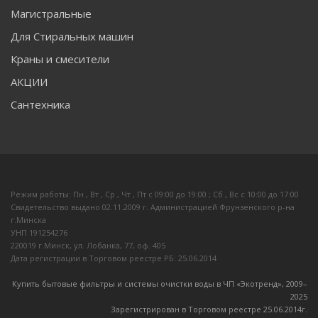
Магистральные
Для Стиральных машин
Краны и смесители
АКЦИИ
Сантехника
Режим работы: Пн , Вт , Ср , Чт , Пт c 09:00 до 19:00 ; Сб , Вс c 10:00 до 17:00
Свидетельство выдано 02.11.2009 г. Администрацией Фрунзенского р-на
г.Минска
УНП 191254276
220019 г.Минск, ул. Лобанка, 77, оф. 405
Дата регистрации в Торговом реестре РБ: 25.06.2014
Купить бытовые фильтры и системы очистки воды в ЧП «Экотренд», 2009–
20
25
Зарегистрирован в Торговом реестре 25.06.2014г.