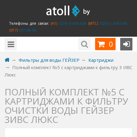
Телефоны для связи:
(A1)
(029) 6-648-648
(MTC)
(029) 5-648-648
(017)
397-98-66
0
Фильтры для воды ГЕЙЗЕР
Картриджи
Полный комплект №5 с картриджами к фильтру 3 ИВС
Люкс
ПОЛНЫЙ КОМПЛЕКТ №5 С
КАРТРИДЖАМИ К ФИЛЬТРУ
ОЧИСТКИ ВОДЫ ГЕЙЗЕР
3ИВС ЛЮКС