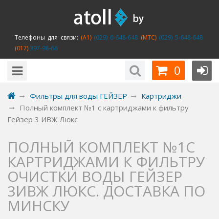
Телефоны для связи:
(A1)
(029) 6-648-648
(MTC)
(029) 5-648-648
(017)
397-98-66
0
Фильтры для воды ГЕЙЗЕР
Картриджи
Полный комплект №1 с картриджами к фильтру
Гейзер 3 ИВЖ Люкс
ПОЛНЫЙ КОМПЛЕКТ №1С
КАРТРИДЖАМИ К ФИЛЬТРУ
ОЧИСТКИ ВОДЫ ГЕЙЗЕР
3ИВЖ ЛЮКС. ДОСТАВКА ПО
МИНСКУ