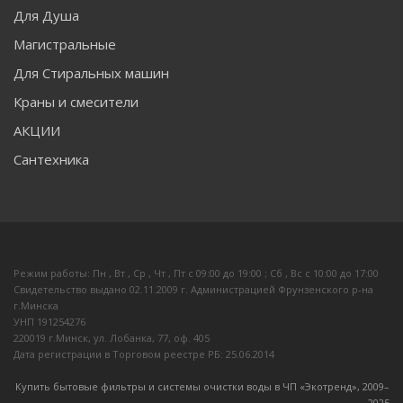
Для Душа
Магистральные
Для Стиральных машин
Краны и смесители
АКЦИИ
Сантехника
Режим работы: Пн , Вт , Ср , Чт , Пт c 09:00 до 19:00 ; Сб , Вс c 10:00 до 17:00
Свидетельство выдано 02.11.2009 г. Администрацией Фрунзенского р-на
г.Минска
УНП 191254276
220019 г.Минск, ул. Лобанка, 77, оф. 405
Дата регистрации в Торговом реестре РБ: 25.06.2014
Купить бытовые фильтры и системы очистки воды в ЧП «Экотренд», 2009–
20
25