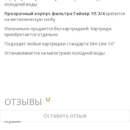
холодной воды
Прозрачный корпус фильтра Гейзер 1П 3/4
крепится
на металлическую скобу
Изначально продается без картриджей. Картридж
приобретается отдельно
Подходят любые картриджи стандарта Slim Line 10"
Устанавливается на магистрали холодной воды
0
ОТЗЫВЫ
У этого товара нет ни одного отзыва. Вы можете стать
Оставить отзыв
первым.