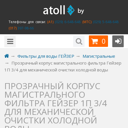
Телефоны для связи:
(A1)
(029) 6-648-648
(MTC)
(029) 5-648-648
(017)
397-98-66
0
Фильтры для воды ГЕЙЗЕР
Магистральные
Прозрачный корпус магистрального фильтра Гейзер
1П 3/4 для механической очистки холодной воды
ПРОЗРАЧНЫЙ КОРПУС
МАГИСТРАЛЬНОГО
ФИЛЬТРА ГЕЙЗЕР 1П 3/4
ДЛЯ МЕХАНИЧЕСКОЙ
ОЧИСТКИ ХОЛОДНОЙ