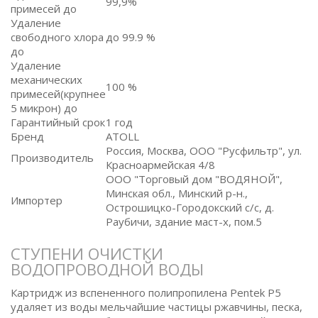
99,9%
примесей до
Удаление
свободного хлора
до 99.9 %
до
Удаление
механических
100 %
примесей(крупнее
5 микрон) до
Гарантийный срок
1 год
Бренд
ATOLL
Россия, Москва, ООО "Русфильтр", ул.
Производитель
Красноармейская 4/8
ООО "Торговый дом "ВОДЯНОЙ",
Минская обл., Минский р-н.,
Импортер
Острошицко-Городокский с/с, д.
Раубичи, здание маст-х, пом.5
СТУПЕНИ ОЧИСТКИ
ВОДОПРОВОДНОЙ ВОДЫ
Картридж из вспененного полипропилена Pentek P5
удаляет из воды мельчайшие частицы ржавчины, песка,