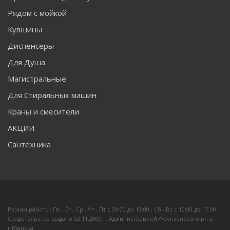
Рядом с мойкой
Кувшины
Диспенсеры
Для Душа
Магистральные
Для Стиральных машин
Краны и смесители
АКЦИИ
Сантехника
Режим работы: Пн , Вт , Ср , Чт , Пт c 09:00 до 19:00 ; Сб , Вс c 10:00 до 17:00
Свидетельство выдано 02.11.2009 г. Администрацией Фрунзенского р-на
г.Минска