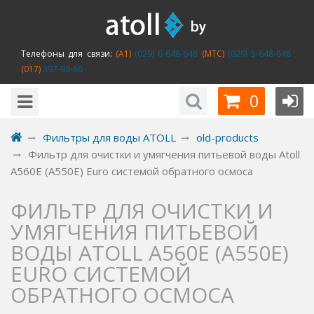
Телефоны для связи:
(A1)
(029) 6-648-648
(MTC)
(029) 5-648-648
(017)
397-98-66
0
Фильтры для воды ATOLL
old-products
Фильтр для очистки и умягчения питьевой воды Atoll
A560E (A550E) Euro системой обратного осмоса
ФИЛЬТР ДЛЯ ОЧИСТКИ И
УМЯГЧЕНИЯ ПИТЬЕВОЙ
ВОДЫ ATOLL A560E (A550E)
EURO СИСТЕМОЙ
ОБРАТНОГО ОСМОСА