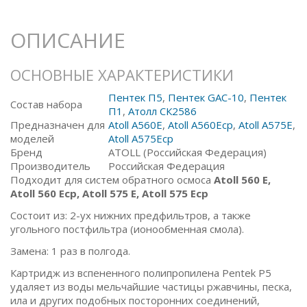
ОПИСАНИЕ
ОСНОВНЫЕ ХАРАКТЕРИСТИКИ
Пентек П5
,
Пентек GAC-10
,
Пентек
Состав набора
П1
,
Атолл СК2586
Предназначен для
Atoll A560E
,
Atoll A560Ecp
,
Atoll A575E
,
моделей
Atoll A575Ecp
Бренд
ATOLL (Российская Федерация)
Производитель
Российская Федерация
Подходит для систем обратного осмоса
Atoll 560 E,
Atoll 560 Ecp, Atoll 575 E, Atoll 575 Ecp
Состоит из: 2-ух нижних предфильтров, а также
угольного постфильтра (ионообменная смола).
Замена: 1 раз в полгода.
Картридж из вспененного полипропилена Pentek P5
удаляет из воды мельчайшие частицы ржавчины, песка,
ила и других подобных посторонних соединений,