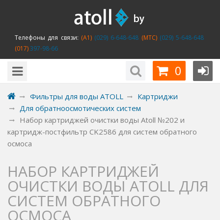
Телефоны для связи:
(A1)
(029) 6-648-648
(MTC)
(029) 5-648-648
(017)
397-98-66
0
Фильтры для воды ATOLL
Картриджи
Для обратноосмотических систем
Набор картриджей очистки воды Atoll №202 и
картридж-постфильтр CK2586 для систем обратного
осмоса
НАБОР КАРТРИДЖЕЙ
ОЧИСТКИ ВОДЫ ATOLL ДЛЯ
СИСТЕМ ОБРАТНОГО
ОСМОСА