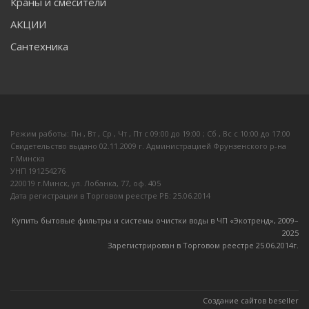
Краны и смесители
АКЦИИ
Сантехника
Режим работы: Пн , Вт , Ср , Чт , Пт c 09:00 до 19:00 ; Сб , Вс c 10:00 до 17:00
Свидетельство выдано 02.11.2009 г. Администрацией Фрунзенского р-на
г.Минска
УНП 191254276
220019 г.Минск, ул. Лобанка, 77, оф. 405
Дата регистрации в Торговом реестре РБ: 25.06.2014
Купить бытовые фильтры и системы очистки воды в ЧП «Экотренд», 2009–
20
25
Зарегистрирован в Торговом реестре 25.06.2014г.
Создание сайтов beseller